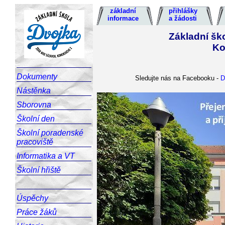
základní
přihlášky
informace
a žádosti
Základní šk
Ko
Dokumenty
Sledujte nás na
Facebooku
-
D
Nástěnka
Sborovna
Školní den
Školní poradenské
pracoviště
Informatika a VT
Školní hřiště
Úspěchy
Práce žáků