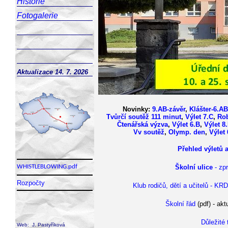
Historie
Fotogalerie
Aktualizace 14. 7. 2026
Novinky:
9.AB-závěr
,
Klášter-6.AB
Tvůrčí soutěž 111 minut
,
Výlet 7.C
,
Rob
Čtenářská výzva
,
Výlet 6.B
,
Výlet 8
Vv soutěž
,
Olymp. den
,
Výlet 
Přehled výletů 
Školní ulice
- zpr
WHISTLEBLOWING
.pdf
Rozpočty
Klub rodičů, dětí a učitelů - KR
Školní řád
(pdf) - ak
Důležité 
Web: J. Pastyříková