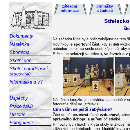
základní
přihlášky
informace
a žádosti
Střelecko
ško
Dokumenty
Na začátku října byla opět zahájena na této 
Nástěnka
Novinkou je
sportovní část
, kdy si děti vyz
nebudou. Letos se sešlo dosti zájemců, aby vz
Sborovna
Střelci se scházejí ve
středu, ve čtvrtek a v 
Školní den
Školní poradenské
pracoviště
Informatika a VT
Úspěchy
Nástěnka kroužku je umístěna na chodbě v su
fotografie dění ve „střeláku“.
Práce žáků
Čím vším se ještě zabýváme?
Historie
Žáci se učí poznávat různé
vzduchové, airso
správného úchopu a míření
při střelbě.
Fotogalerie
Při rozličných hrách v krytu školy si zkouší r
ztížených podmínkách: tma, bludiště krytu a 